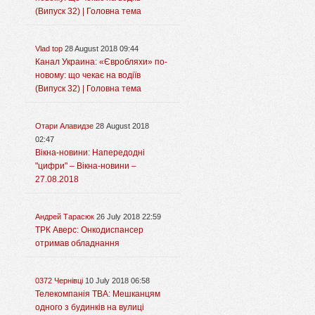
(Випуск 32) | Головна тема
Vlad top
28 August 2018 09:44
Канал Украина: «Євробляхи» по-
новому: що чекає на водіїв
(Випуск 32) | Головна тема
Отари Алавидзе
28 August 2018
02:47
Вікна-новини: Напередодні
"цифри" – Вікна-новини –
27.08.2018
Андрей Тарасюк
26 July 2018 22:59
ТРК Аверс: Онкодиспансер
отримав обладнання
0372 Чернівці
10 July 2018 06:58
Телекомпанія ТВА: Мешканцям
одного з будинків на вулиці