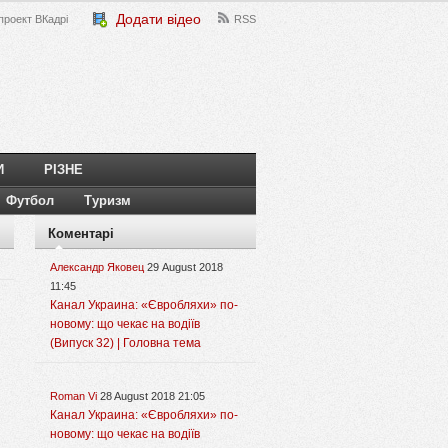
Додати відео
проект ВКадрі
RSS
И
РІЗНЕ
Футбол
Туризм
Коментарі
Александр Яковец
29 August 2018
11:45
Канал Украина: «Євробляхи» по-
новому: що чекає на водіїв
(Випуск 32) | Головна тема
Roman Vi
28 August 2018 21:05
Канал Украина: «Євробляхи» по-
новому: що чекає на водіїв