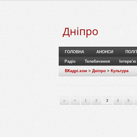
Дніпро
ГОЛОВНА
АНОНСИ
ПОЛІ
Радіо
Телебачення
Інтерв'ю
ВКадрі.ком
>
Дніпро
>
Культура
«
<
1
2
3
4
5