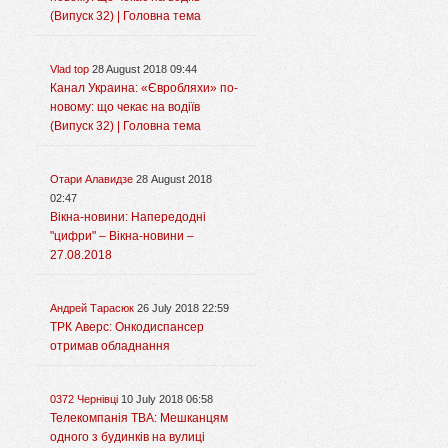
(Випуск 32) | Головна тема
Vlad top
28 August 2018 09:44
Канал Украина: «Євробляхи» по-
новому: що чекає на водіїв
(Випуск 32) | Головна тема
Отари Алавидзе
28 August 2018
02:47
Вікна-новини: Напередодні
"цифри" – Вікна-новини –
27.08.2018
Андрей Тарасюк
26 July 2018 22:59
ТРК Аверс: Онкодиспансер
отримав обладнання
0372 Чернівці
10 July 2018 06:58
Телекомпанія ТВА: Мешканцям
одного з будинків на вулиці