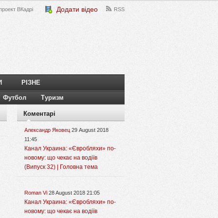
Додати відео
проект ВКадрі
RSS
И
РІЗНЕ
Футбол
Туризм
Коментарі
Александр Яковец
29 August 2018
11:45
Канал Украина: «Євробляхи» по-
новому: що чекає на водіїв
(Випуск 32) | Головна тема
Roman Vi
28 August 2018 21:05
Канал Украина: «Євробляхи» по-
новому: що чекає на водіїв