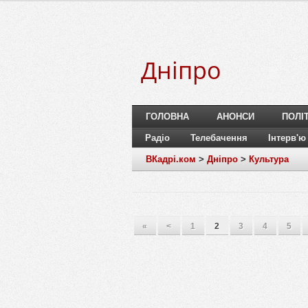
Дніпро
ГОЛОВНА
АНОНСИ
ПОЛІ
Радіо
Телебачення
Інтерв'ю
ВКадрі.ком
>
Дніпро
>
Культура
«
<
1
2
3
4
5