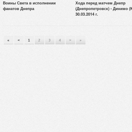
Воины Света в исполнении
Хода перед матчем Днепр
фанатов Днепра
(Днепропетровск) - Динимо (
30.03.2014 г.
«
<
1
2
3
4
>
»