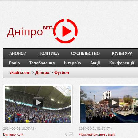
Дніпро
BETA
АНОНСИ
ПОЛІТИКА
СУСПІЛЬСТВО
КУЛЬТУРА
Радіо
Телебачення
Інтерв'ю
Акції
Конференції
vkadri.com
>
Дніпро
>
Футбол
2014-03-31 10:07:42 ·
2014-03-31 01:25:57 ·
Dynamo Kyiv
0
Ярослав Бишневський