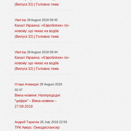
(Випуск 32) | Головна тема
Vlad top
28 August 2018 09:45
Канал Украина: «Євробляхи» по-
новому: що чекає на водіїв
(Випуск 32) | Головна тема
Vlad top
28 August 2018 09:44
Канал Украина: «Євробляхи» по-
новому: що чекає на водіїв
(Випуск 32) | Головна тема
Отари Алавидзе
28 August 2018
02:47
Вікна-новини: Напередодні
"цифри" – Вікна-новини –
27.08.2018
Андрей Тарасюк
26 July 2018 22:59
ТРК Аверс: Онкодиспансер