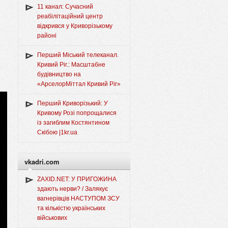
11 канал: Сучасний
реабілітаційний центр
відкрився у Криворізькому
районі
Перший Міський телеканал.
Кривий Ріг.: Масштабне
будівництво на
«АрселорМіттал Кривий Ріг»
Перший Криворізький: У
Кривому Розі попрощалися
із загиблим Костянтином
Скібою |1kr.ua
vkadri.com
ZAXID.NET: У ПРИГОЖИНА
здають нерви? / Залякує
вагнерівців НАСТУПОМ ЗСУ
та кількістю українських
військових