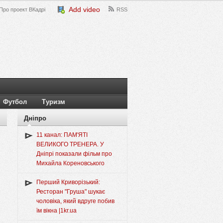
Add video
Про проект ВКадрі
RSS
Футбол
Туризм
Дніпро
11 канал: ПАМ'ЯТІ
ВЕЛИКОГО ТРЕНЕРА. У
Дніпрі показали фільм про
Михайла Кореновського
Перший Криворізький:
Ресторан "Груша" шукає
чоловіка, який вдруге побив
їм вікна |1kr.ua