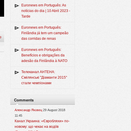
Euronews em Português: As
notícias do dia | 10 Abril 2023 -
Tarde
Euronews em Português:
Finlândia já tem um campeão
e
das corridas de renas
Euronews em Português:
Benefícios e obrigações da
adesão da Finlândia à NATO
Телеканал АНТЕНА:
Смілянські "Діаманти 2015"
стали чемпіонами
Comments
Александр Яковец
29 August 2018
11:45
Канал Украина: «Євробляхи» по-
новому: що чекає на водіїв