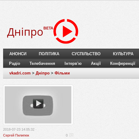
Дніпро
BETA
АНОНСИ
ПОЛІТИКА
СУСПІЛЬСТВО
КУЛЬТУРА
Радіо
Телебачення
Інтерв'ю
Акції
Конференції
vkadri.com
>
Дніпро
>
Фільми
2018-07-23 14:05:32 ·
Сергей Пилипюк
0