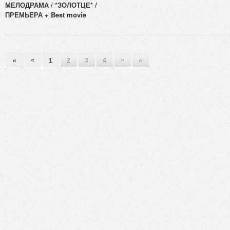
МЕЛОДРАМА / *ЗОЛОТЦЕ* /
ПРЕМЬЕРА + Best movie
«
<
1
2
3
4
>
»