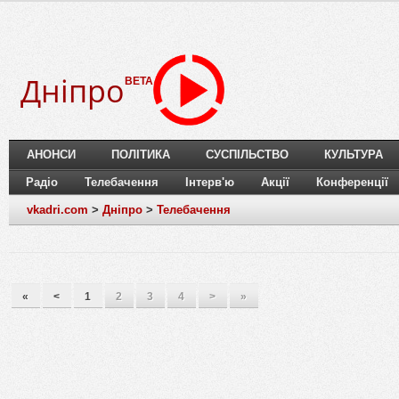
Дніпро
BETA
АНОНСИ
ПОЛІТИКА
СУСПІЛЬСТВО
КУЛЬТУРА
Радіо
Телебачення
Інтерв'ю
Акції
Конференції
vkadri.com
>
Дніпро
>
Телебачення
«
<
1
2
3
4
>
»