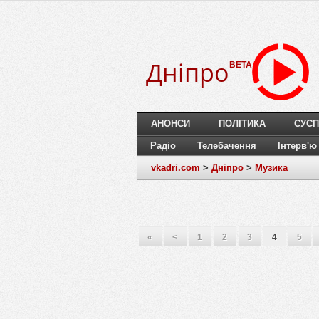
Дніпро
BETA
АНОНСИ
ПОЛІТИКА
СУСП
Радіо
Телебачення
Інтерв'ю
vkadri.com
>
Дніпро
>
Музика
«
<
1
2
3
4
5