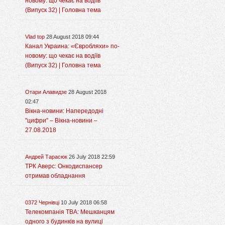
новому: що чекає на водіїв
(Випуск 32) | Головна тема
Vlad top
28 August 2018 09:44
Канал Украина: «Євробляхи» по-
новому: що чекає на водіїв
(Випуск 32) | Головна тема
Отари Алавидзе
28 August 2018
02:47
Вікна-новини: Напередодні
"цифри" – Вікна-новини –
27.08.2018
Андрей Тарасюк
26 July 2018 22:59
ТРК Аверс: Онкодиспансер
отримав обладнання
0372 Чернівці
10 July 2018 06:58
Телекомпанія ТВА: Мешканцям
одного з будинків на вулиці