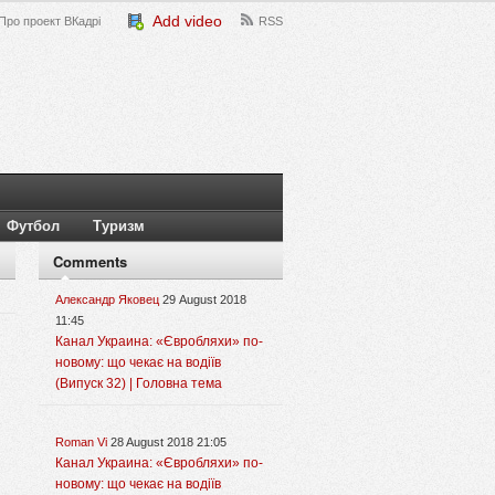
Add video
Про проект ВКадрі
RSS
Футбол
Туризм
Comments
Александр Яковец
29 August 2018
11:45
Канал Украина: «Євробляхи» по-
новому: що чекає на водіїв
(Випуск 32) | Головна тема
Roman Vi
28 August 2018 21:05
Канал Украина: «Євробляхи» по-
новому: що чекає на водіїв