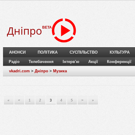
Дніпро
BETA
АНОНСИ
ПОЛІТИКА
СУСПІЛЬСТВО
КУЛЬТУРА
Радіо
Телебачення
Інтерв'ю
Акції
Конференції
vkadri.com
>
Дніпро
>
Музика
«
<
1
2
3
4
5
>
»