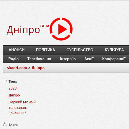
Дніпро
BETA
АНОНСИ
ПОЛІТИКА
СУСПІЛЬСТВО
КУЛЬТУРА
Радіо
Телебачення
Інтерв'ю
Акції
Конференції
vkadri.com
>
Дніпро
Tags:
2023
Дніпро
Перший Міський
телеканал.
Кривий Ріг.
Share: