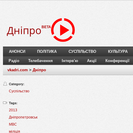
Дніпро
BETA
АНОНСИ
ПОЛІТИКА
СУСПІЛЬСТВО
КУЛЬТУРА
Радіо
Телебачення
Інтерв'ю
Акції
Конференції
vkadri.com
>
Дніпро
Category:
Суспільство
Tags:
2013
Дніпропетровськ
МВС
міліція