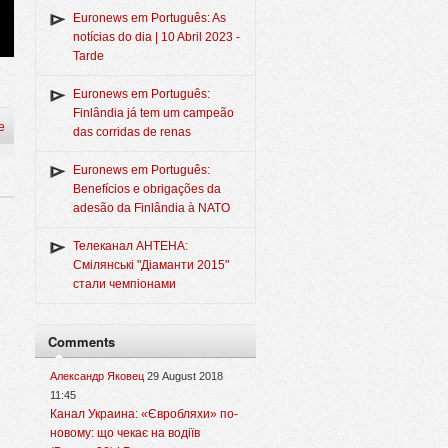
Euronews em Português: As
notícias do dia | 10 Abril 2023 -
Tarde
Euronews em Português:
Finlândia já tem um campeão
e
das corridas de renas
Euronews em Português:
Benefícios e obrigações da
adesão da Finlândia à NATO
Телеканал АНТЕНА:
Смілянські "Діаманти 2015"
стали чемпіонами
Comments
Александр Яковец
29 August 2018
11:45
Канал Украина: «Євробляхи» по-
новому: що чекає на водіїв