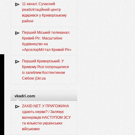
11 канал: Сучасний
реабілітаційний центр
відкрився у Криворізькому
районі
Перший Міський телеканал.
Кривий Ріг.: Масштабне
будівництво на
«АрселорМіттал Кривий Ріг»
Перший Криворізький: У
Кривому Розі попрощалися
із загиблим Костянтином
Скібою |1kr.ua
vkadri.com
ZAXID.NET: У ПРИГОЖИНА
здають нерви? / Залякує
вагнерівців НАСТУПОМ ЗСУ
та кількістю українських
військових