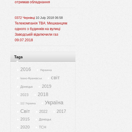
отримав обладнання
0372 Чернівці
10 July 2018 06:58
Телекомпанія ТВА: Мешканцям
одного з будинків на вулиці
Заводській відключили газ
09.07.2018
Tags
2016
Украина
світ
Івано-Франківськ
2019
Донецьк
2018
2023
Україна
112 Украина
Світ
2017
2022
2015
Донецьк
2020
ТСН