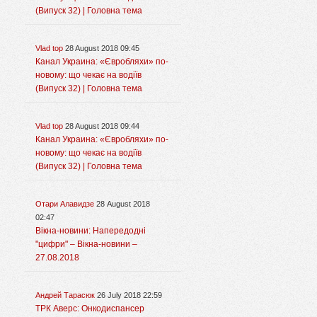
(Випуск 32) | Головна тема
Vlad top
28 August 2018 09:45
Канал Украина: «Євробляхи» по-
новому: що чекає на водіїв
(Випуск 32) | Головна тема
Vlad top
28 August 2018 09:44
Канал Украина: «Євробляхи» по-
новому: що чекає на водіїв
(Випуск 32) | Головна тема
Отари Алавидзе
28 August 2018
02:47
Вікна-новини: Напередодні
"цифри" – Вікна-новини –
27.08.2018
Андрей Тарасюк
26 July 2018 22:59
ТРК Аверс: Онкодиспансер