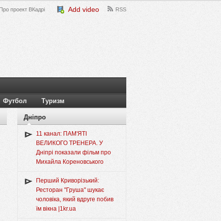
Add video
Про проект ВКадрі
RSS
Футбол
Туризм
Дніпро
11 канал: ПАМ'ЯТІ
ВЕЛИКОГО ТРЕНЕРА. У
Дніпрі показали фільм про
Михайла Кореновського
Перший Криворізький:
Ресторан "Груша" шукає
чоловіка, який вдруге побив
їм вікна |1kr.ua