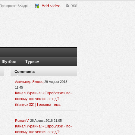
Add video
Про проект ВКадрі
RSS
Футбол
Туризм
Comments
Александр Яковец
29 August 2018
11:45
Канал Украина: «Євробляхи» по-
новому: що чекає на водіїв
(Випуск 32) | Головна тема
Roman Vi
28 August 2018 21:05
Канал Украина: «Євробляхи» по-
новому: що чекає на водіїв