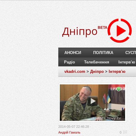
Дніпро
BETA
АНОНСИ
ПОЛІТИКА
СУСП
Радіо
Телебачення
Інтерв'ю
vkadri.com
>
Дніпро
>
Інтерв'ю
2014-05-07 22:46:28 ·
Андрій Гамаль
0