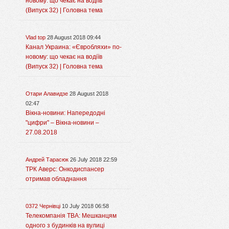
новому: що чекає на водіїв
(Випуск 32) | Головна тема
Vlad top
28 August 2018 09:44
Канал Украина: «Євробляхи» по-
новому: що чекає на водіїв
(Випуск 32) | Головна тема
Отари Алавидзе
28 August 2018
02:47
Вікна-новини: Напередодні
"цифри" – Вікна-новини –
27.08.2018
Андрей Тарасюк
26 July 2018 22:59
ТРК Аверс: Онкодиспансер
отримав обладнання
0372 Чернівці
10 July 2018 06:58
Телекомпанія ТВА: Мешканцям
одного з будинків на вулиці