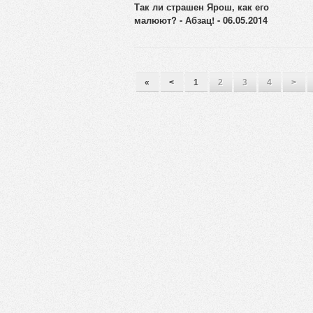
Так ли страшен Ярош, как его
малюют? - Абзац! - 06.05.2014
«
<
1
2
3
4
>