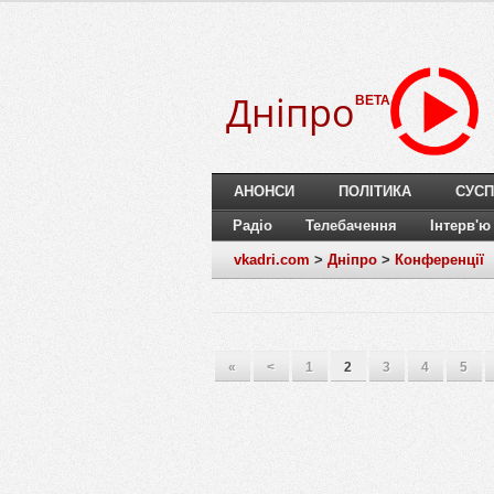
Дніпро
BETA
АНОНСИ
ПОЛІТИКА
СУСП
Радіо
Телебачення
Інтерв'ю
vkadri.com
>
Дніпро
>
Конференції
«
<
1
2
3
4
5