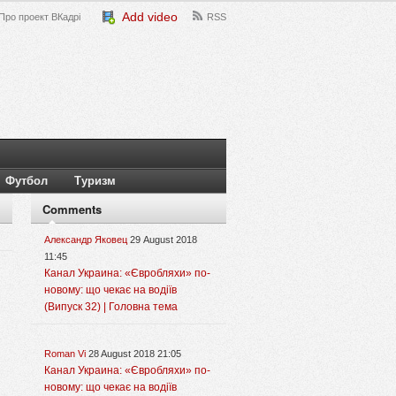
Add video
Про проект ВКадрі
RSS
Футбол
Туризм
Comments
Александр Яковец
29 August 2018
11:45
Канал Украина: «Євробляхи» по-
новому: що чекає на водіїв
(Випуск 32) | Головна тема
Roman Vi
28 August 2018 21:05
Канал Украина: «Євробляхи» по-
новому: що чекає на водіїв