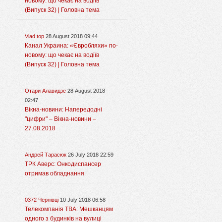
новому: що чекає на водіїв
(Випуск 32) | Головна тема
Vlad top
28 August 2018 09:44
Канал Украина: «Євробляхи» по-
новому: що чекає на водіїв
(Випуск 32) | Головна тема
Отари Алавидзе
28 August 2018
02:47
Вікна-новини: Напередодні
"цифри" – Вікна-новини –
27.08.2018
Андрей Тарасюк
26 July 2018 22:59
ТРК Аверс: Онкодиспансер
отримав обладнання
0372 Чернівці
10 July 2018 06:58
Телекомпанія ТВА: Мешканцям
одного з будинків на вулиці